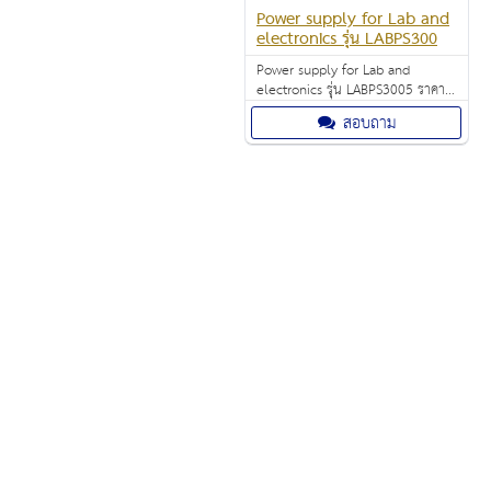
Power supply for Lab and
electronics รุ่น LABPS300
Power supply for Lab and
electronics รุ่น LABPS3005 ราคา
9,500.00 บาท dimensions (W x H
สอบถาม
x D): 110 x 156 x 260 mm