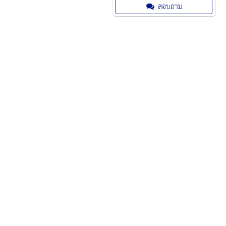
โรงพยาบาล ห้องแลบ งานอดิเรก งา
สอบถาม
นอิเล็คทรอนิกส์