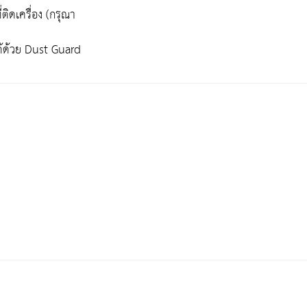
ติดเครื่อง (กรุณา
ได้ด้วย Dust Guard