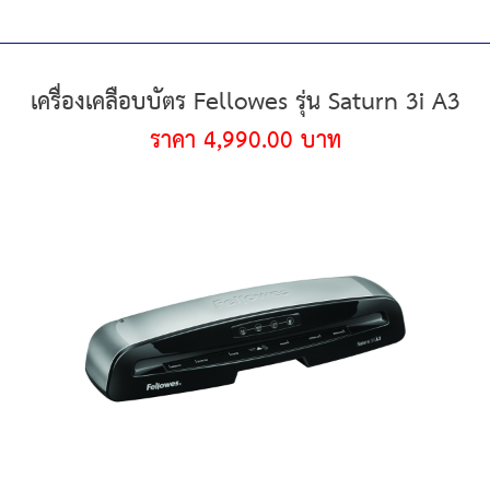
เครื่องเคลือบบัตร Fellowes รุ่น Saturn 3i A3
ราคา 4,990.00 บาท