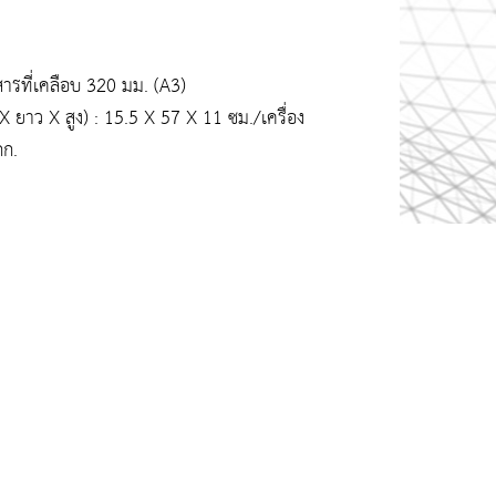
ารที่เคลือบ 320 มม. (A3)
 X ยาว X สูง) : 15.5 X 57 X 11 ซม./เครื่อง
กก.