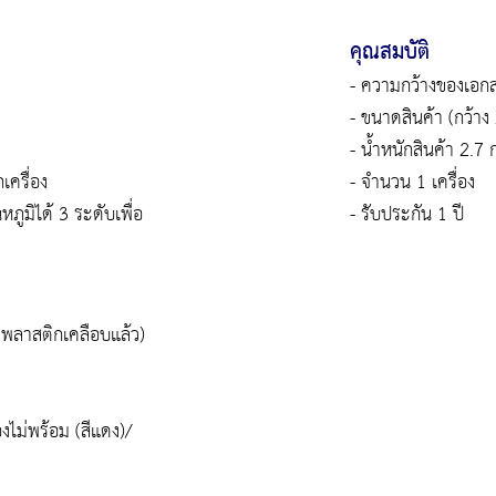
คุณสมบัติ
- ความกว้างของเอกส
- ขนาดสินค้า (กว้าง
- น้ำหนักสินค้า 2.7 
ครื่อง
- จำนวน 1 เครื่อง
หภูมิได้ 3 ระดับเพื่อ
- รับประกัน 1 ปี
มพลาสติกเคลือบแล้ว)
ไม่พร้อม (สีแดง)/