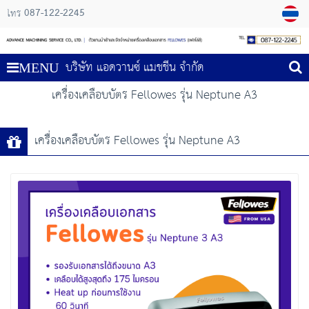
087-122-2245
โทร
บริษัท แอดวานซ์ แมชชีน จำกัด
MENU
เครื่องเคลือบบัตร Fellowes รุ่น Neptune A3
เครื่องเคลือบบัตร Fellowes รุ่น Neptune A3