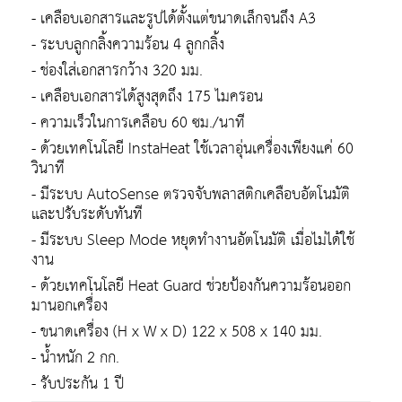
- เคลือบเอกสารและรูปได้ตั้งแต่ขนาดเล็กจนถึง A3
- ระบบลูกกลิ้งความร้อน 4 ลูกกลิ้ง
- ช่องใส่เอกสารกว้าง 320 มม.
- เคลือบเอกสารได้สูงสุดถึง 175 ไมครอน
- ความเร็วในการเคลือบ 60 ซม./นาที
- ด้วยเทคโนโลยี InstaHeat ใช้เวลาอุ่นเครื่องเพียงแค่ 60
วินาที
- มีระบบ AutoSense ตรวจจับพลาสติกเคลือบอัตโนมัติ
และปรับระดับทันที
- มีระบบ Sleep Mode หยุดทำงานอัตโนมัติ เมื่อไม่ได้ใช้
งาน
- ด้วยเทคโนโลยี Heat Guard ช่วยป้องกันความร้อนออก
มานอกเครื่อง
- ขนาดเครื่อง (H x W x D) 122 x 508 x 140 มม.
- น้ำหนัก 2 กก.
- รับประกัน 1 ปี