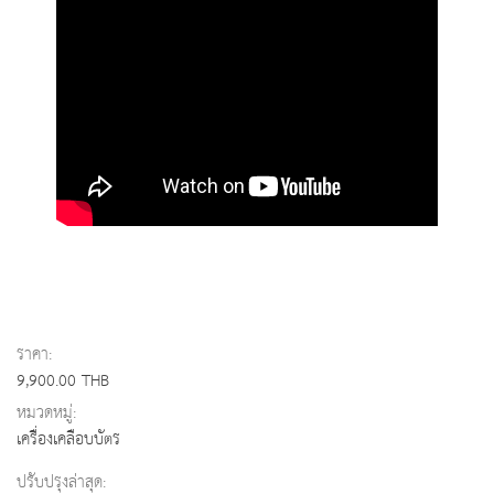
ราคา:
9,900.00 THB
หมวดหมู่:
เครื่องเคลือบบัตร
ปรับปรุงล่าสุด: