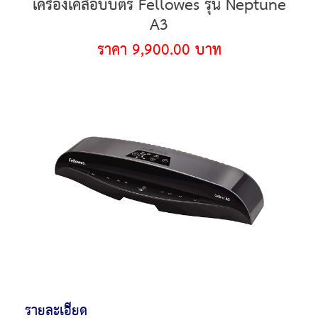
เครื่องเคลือบบัตร Fellowes รุ่น Neptune
A3
ราคา 9,900.00 บาท
รายละเอียด