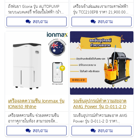
ถังพ่นยา Gloria รุ่น AUTOPUMP
เครื่องเข้าเล่มและเจาะกระดาษไฟฟ้า
ระบบแบตเตอรี่ พร้อมปั๊มไฟฟ้า (นำ
รุ่น TCC210EPB ราคา 21,900.00
เข้าจากประเทศเยอรมนี) ราคา
บาท เป็นชนิดสันห่วงพลาสติก ขนาด
สอบถาม
สอบถาม
3,200.00 บาท ระบบแบตเตอรี่
21 ห่วง เข้าเล่มได้หนา 2 นิ้ว เข้าเล่ม
พร้อมปั๊มไฟฟ้า ถังพ่นยาขนาดความจุ
ขนาดความยาว กระดาษ A4 ปรับ
5 ลิตร แรงดัน 1.5 บาร์
ระยะห่างระหว่างขอบเอกสารและรู
เจาะได้
เครื่องลดความชื้น Ionmax รุ่น
รถเข็นอุปกรณ์ทำความสะอาด
ION650 Rhine
AMG Power รุ่น D-011-2 D
เครื่องลดความชื้น ช่วยลดความชื้น
รถเข็นอุปกรณ์ทำความสะอาด AMG
อากาศภายในห้อง สามารถขจัด
Power รุ่น D-011-2 D ราคา
ความชื้นได้มากถึง 50 ลิตรต่อวัน
7,900.00 บาท ใช้เก็บผ้าและสิ่งของ
สอบถาม
สอบถาม
เครื่องลดความชื้นแบบคอมเพรสเซอร์
ในห้องพัก เหมาะที่จะใช้ตาม โรงแรม
Ionmax รุ่น ION650 Rhine ตรวจ
ห้องพัก รีสอร์ท เกสท์เฮ้าส์