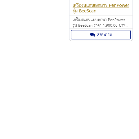
เครื่องสแกนเอกสาร PenPower
รุ่น BeeScan
เครื่องสแกนแบบพกพา PenPower
รุ่น BeeScan ราคา 4,900.00 บาท
แปลและออกเสียงประโยคได้มากกว่า
สอบถาม
70 ภาษา สำหรับการทำงานและการ
เดินทางของคุณ