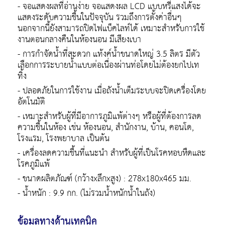
- จอแสดงผลที่อ่านง่าย จอแสดงผล LCD แบบหรี่แสงได้จะ
แสดงระดับความชื้นในปัจจุบัน รวมถึงการตั้งค่าอื่นๆ
นอกจากนี้ยังสามารถปิดไฟแบ็คไลท์ได้ เหมาะสำหรับการใช้
งานตอนกลางคืนในห้องนอน มีเสียงเบา
- การกำจัดน้ำที่สะดวก แท้งค์น้ำขนาดใหญ่ 3.5 ลิตร มีตัว
เลือกการระบายน้ำแบบต่อเนื่องผ่านท่อโดยไม่ต้องยกไปเท
ทิ้ง
- ปลอดภัยในการใช้งาน เมื่อถังน้ำเต็มระบบจะปิดเครื่องโดย
อัตโนมัติ
- เหมาะสำหรับผู้ที่มีอาการภูมิแพ้ต่างๆ หรือผู้ที่ต้องการลด
ความชื้นในห้อง เช่น ห้องนอน, สำนักงาน, บ้าน, คอนโด,
โรงแรม, โรงพยาบาล เป็นต้น
- เครื่องลดความชื้นที่แนะนำ สำหรับผู้ที่เป็นโรคหอบหืดและ
โรคภูมิแพ้
- ขนาดผลิตภัณฑ์ (กว้างxลึกxสูง) : 278x180x465 มม.
- น้ำหนัก : 9.9 กก. (ไม่รวมน้ำหนักน้ำในถัง)
ข้อมูลทางด้านเทคนิค