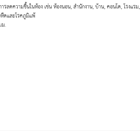
่ต้องการลดความชื้นในห้อง เช่น ห้องนอน, สำนักงาน, บ้าน, คอนโด, โรงแร
บหืดและโรคภูมิแพ้
มม.