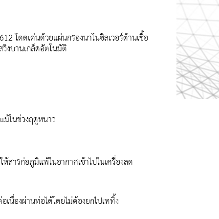
612 โดดเด่นด้วยแผ่นกรองนาโนซิลเวอร์ต้านเชื้อ
วิงบานเกล็ดอัตโนมัติ
 แม้ในช่วงฤดูหนาว
่ให้สารก่อภูมิแพ้ในอากาศเข้าไปในเครื่องลด
อเนื่องผ่านท่อได้โดยไม่ต้องยกไปเททิ้ง