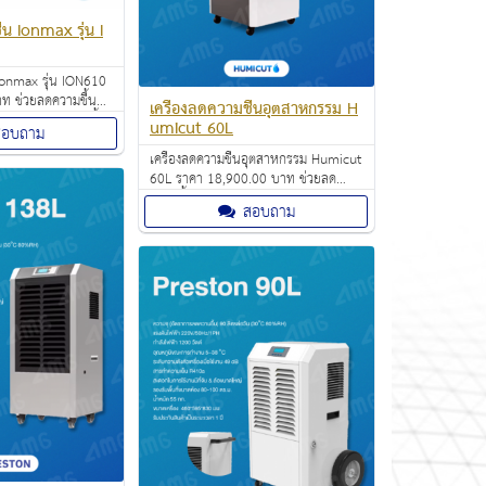
้น Ionmax รุ่น I
 Ionmax รุ่น ION610
ท ช่วยลดความชื้น
เครื่องลดความชื้นอุตสาหกรรม H
ามารถขจัดความชื้น
umicut 60L
สอบถาม
วัน เครื่องลดความชื้น
เครื่องลดความชื้นอุตสาหกรรม Humicut
ขนาด 1.8 ลิตรที่
60L ราคา 18,900.00 บาท ช่วยลด
บายน้ำ ต่อท่อได้
ความชื้นอากาศภายในห้อง โดยการดูด
้ง
สอบถาม
อากาศเข้าไปในตัวเครื่อง แล้วกลั่น
ความชื้นในอากาศให้กลายเป็นหยดน้ำไป
เก็บไว้ในแท็งก์ก่อนปล่อยอากาศแห้งออก
มาแทนที่