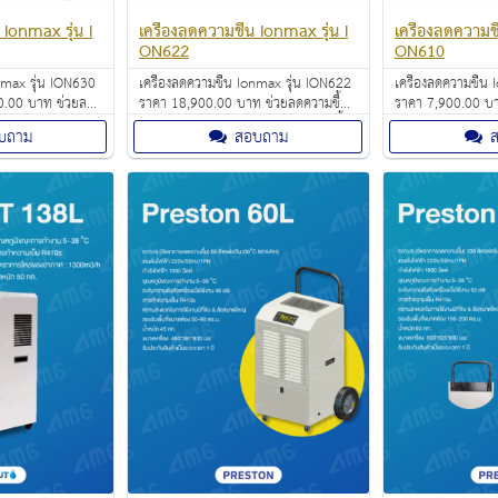
 Ionmax รุ่น I
เครื่องลดความชื้น Ionmax รุ่น I
เครื่องลดความชื
ON622
ON610
onmax รุ่น ION630
เครื่องลดความชื้น Ionmax รุ่น ION622
เครื่องลดความชื้น
0.00 บาท ช่วยลด
ราคา 18,900.00 บาท ช่วยลดความชื้น
ราคา 7,900.00 บา
ห้อง สามารถขจัด
อากาศภายในห้อง สามารถขจัดความชื้น
อากาศภายในห้อง ส
บถาม
สอบถาม
 ลิตรต่อวัน มีจอแส
ได้มากถึง 12 ลิตรต่อวัน ตรวจสอบระดับ
ได้มากถึง 6 ลิตรต่อ
อลและการควบคุมที่
ความชื้นภายในอาคารได้อย่างง่ายดาย
ION610 มีแท้งค์น้ำ
ด้วยจอแสดงผลดิจิตอล การควบคุมที่ทรง
สะดวกสบายในการระ
พลังและครอบคลุมพื้นที่ขนาดใหญ่ 50
โดยไม่ต้องยกไปเททิ
ตร.ม.