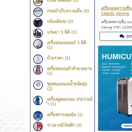
กระดาษฟอยล์ (5)
เครื่องลดความชื้น
กระเป๋าเก็บความเย็น (5)
ON630 Vienne
กล้องติดรถ (3)
เครื่องลดความชื้น I
Vienne ราคา 14,90
แว่นตา 3 มิติ (1)
ความชื้นอากาศภายใน
สอ
ความชื้นได้มากถึง 10
เครื่องสแกนเนอร์ 3 มิติ
ดงความชื้นแบบดิจิต
(1)
ง่ายดาย
ป้ายราคา (2)
เครื่องหลอมผ้าทำลวดลาย
(1)
ชุดพ่นละอองน้ำขจัดฝุ่น
(2)
เครื่องดูดตะกอน สระว่ายน้
ำ (1)
เครื่องควบคุมฝุ่น (1)
ราวตากผ้าไฟฟ้า (2)