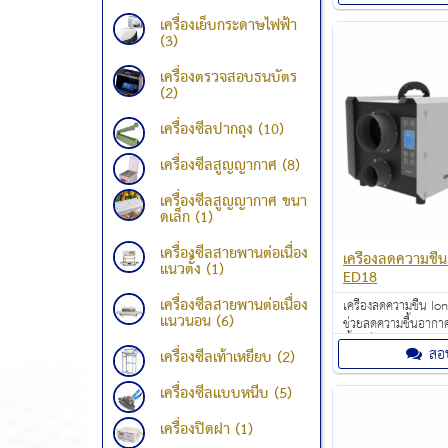
200 ตร.ม. อุณหภูมิที
เครื่องเย็บกระดาษไฟฟ้า
งาน 5-38 องศาเซลเซ
(3)
เครื่องตรวจสอบธนบัตร
(2)
เครื่องซีลปากถุง (10)
เครื่องซีลสูญญากาศ (8)
เครื่องซีลสูญญากาศ ขนา
ดเล็ก (1)
เครื่องซีลสายพานต่อเนื่อง
เครื่องลดความชื้
แนวตั้ง (1)
ED18
เครื่องซีลสายพานต่อเนื่อง
เครื่องลดความชื้น I
แนวนอน (6)
ช่วยลดความชื้นอากา
ทั้งเครื่องฟอกอากาศแ
สอ
เครื่องซีลเท้าเหยียบ (2)
ความชื้น สามารถขจัดค
19 ลิตรต่อวัน ควบคุม
เครื่องซีลแบบหนีบ (5)
ได้อย่างง่ายดายด้วย
แผ่นกรอง HEPA ซึ่งเป็
เครื่องปิดฝา (1)
อากาศที่สะอาดยิ่งขึ้น