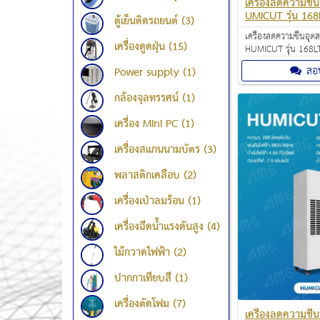
เครื่องลดความชื
UMICUT รุ่น 168
ตู้เย็นติดรถยนต์ (3)
เครื่องลดความชื้นอุ
เครื่องดูดฝุ่น (15)
HUMICUT รุ่น 168L
บาท สามารถดูดความชื
สอ
Power supply (1)
168 ลิตรต่อวัน ครอบค
230 ตร.ม. อุณหภูมิที
กล้องจุลทรรศน์ (1)
งาน 5-38 องศาเซลเซ
เครื่อง Mini PC (1)
เครื่องสแกนนามบัตร (3)
พลาสติกเคลือบ (2)
เครื่องเป่าลมร้อน (1)
เครื่องฉีดน้ำแรงดันสูง (4)
ไม้กวาดไฟฟ้า (2)
ปากกาเทียบสี (1)
เครื่องตัดโฟม (7)
เครื่องลดความชื