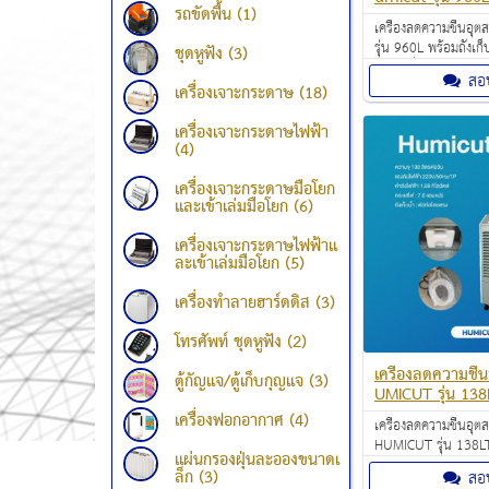
รถขัดพื้น (1)
เครื่องลดความชื้นอ
รุ่น 960L พร้อมถังเก็
ชุดหูฟัง (3)
สำคัญที่เหมาะกับการใ
สอ
สำนักงานออฟฟิศ อา
เครื่องเจาะกระดาษ (18)
โดและบ้าน ช่วยลดคว
ภายในห้อง
เครื่องเจาะกระดาษไฟฟ้า
(4)
เครื่องเจาะกระดาษมือโยก
และเข้าเล่มมือโยก (6)
เครื่องเจาะกระดาษไฟฟ้าแ
ละเข้าเล่มมือโยก (5)
เครื่องทำลายฮาร์ดดิส (3)
โทรศัพท์ ชุดหูฟัง (2)
เครื่องลดความชื
ตู้กัญแจ/ตู้เก็บกุญแจ (3)
UMICUT รุ่น 138
เครื่องฟอกอากาศ (4)
เครื่องลดความชื้นอุ
HUMICUT รุ่น 138L
แผ่นกรองฝุ่นละอองขนาดเ
บาท สามารถดูดความชื
ล็ก (3)
สอ
138 ลิตรต่อวัน ครอบค