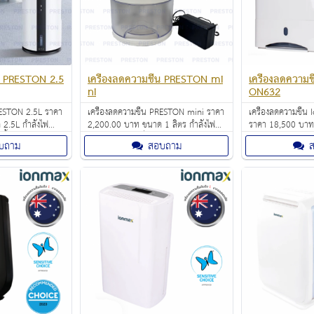
้น PRESTON 2.5
เครื่องลดความชื้น PRESTON mi
เครื่องลดความชื
ni
ON632
PRESTON 2.5L ราคา
เครื่องลดความชื้น PRESTON mini ราคา
เครื่องลดความชื้น
2.5L กำลังไฟ
2,200.00 บาท ขนาด 1 ลิตร กำลังไฟ
ราคา 18,500 บาท 
ื้นในห้องจาก
36 วัตต์ อุณภูมิที่เหมาะสมต่อการใช้งาน
อากาศภายในห้อง ส
บถาม
สอบถาม
%
: 5-32 องศาเซลเซียส เทคโนโลยี
ได้มากถึง 10 ลิตรต
Peltier ที่เงียบเป็นพิเศษ
ทรงพลังและครอบคล
30-50 ตร.ม.