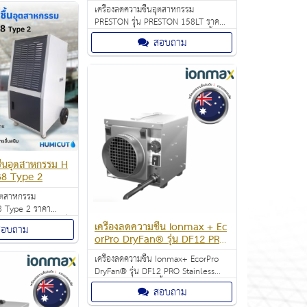
ื้นอากาศภายในห้อง
เครื่องลดความชื้นอุตสาหกรรม
PRESTON รุ่น PRESTON 158LT ราคา
31,500.00 บาท สามารถดูดความชื้น
สอบถาม
และสกัดน้ำได้ 158 ลิตรต่อวัน
ครอบคลุมพื้นที่มากถึง 120 ตร.ม.
อุณหภูมิที่เหมาะสมต่อการใช้งาน : 5-38
องศาเซลเซียส
ื้นอุตสาหกรรม H
38 Type 2
อุตสาหกรรม
8 Type 2 ราคา
เป็นตัวช่วยสำคัญที่
เครื่องลดความชื้น Ionmax + Ec
สอบถาม
ทั้งในสำนักงาน
orPro DryFan® รุ่น DF12 PRO
ักงาน คอนโดและ
Stainless Steel
ื้นอากาศภายในห้อง
เครื่องลดความชื้น Ionmax+ EcorPro
บยั้งการเจริญเติบโต
DryFan® รุ่น DF12 PRO Stainless
และกลิ่นอับ
Steel ช่วยลดความชื้นอากาศภายในห้อง
สอบถาม
เพื่อควบคุมระดับความชื้นภายในห้องทุก