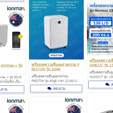
บ้าน ช่วยลดความช
่เหมาะสมต่อการใช้
ียส
เครื่องลดความช
เครื่องลดความชื้นอุตสาหกรรม P
UMICUT รุ่น 1
น Ionmax + รุ่น
RESTON รุ่น 60AB
เครื่องลดความชื้น
เครื่องลดความชื้นอุตสาหกรรม
HUMICUT รุ่น 13
onmax + รุ่น ED18
PRESTON รุ่น 60AB ราคา 22,900.00
29,900.00 บาท นับ
ศภายในห้อง เป็น
บาท พร้อมถังเก็บน้ำ มาพร้อมกับดีไซน์
เหมาะกับการใช้งาน
ละเครื่องลด
สอบถาม
บถาม
สวยงามทันสมัย นับเป็นตัวช่วยสำคัญที่
ออฟฟิศ อาคารสำน
วามชื้นได้มากถึง
เหมาะกับการใช้งานทั้งในสำนักงาน
บ้าน ช่วยลดความช
เครื่องลดความชื้น
ออฟฟิศ อาคารสำนักงาน คอนโดและ
นอกจากนี้ยังช่วยยั
แอปบนมือถือ และใช้
บ้าน
ของเชื้อโรค เชื้อรา
นอุปกรณ์เสริมเพื่อ