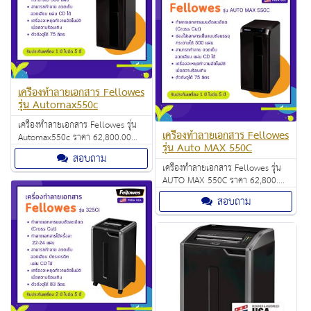
เครื่องทำลายเอกสาร Fellowes
รุ่น Automax550c
เครื่องทำลายเอกสาร Fellowes รุ่น
เครื่องทำลายเอกสาร Fellowes
Automax550c ราคา 62,800.00
รุ่น Auto MAX 550C
บาท ใส่เอกสารในการทำลายได้ถึง
สอบถาม
500 แผ่น แล้วปล่อยให้เครื่องทำลาย
เครื่องทำลายเอกสาร Fellowes รุ่น
เอกสารแบบอัตโนมัติ ระบบจะดึง
AUTO MAX 550C ราคา 62,800.00
กระดาษไปทำลายเรื่อยๆ แบบ AUTO
บาท ใส่เอกสารในการทำลายได้ถึง
สอบถาม
500 แผ่น