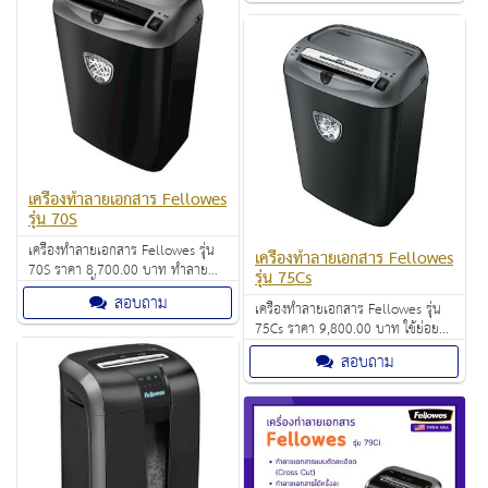
3,400.00 บาท
เครื่องทำลายเอกสาร Fellowes
รุ่น 70S
เครื่องทำลายเอกสาร Fellowes รุ่น
เครื่องทำลายเอกสาร Fellowes
70S ราคา 8,700.00 บาท ทำลาย
รุ่น 75Cs
เอกสารได้ครั้งละ 12-14 แผ่น ทำลาย
สอบถาม
เอกสาร เป็นแบบตัดตรง ( Strip Cut )
เครื่องทำลายเอกสาร Fellowes รุ่น
75Cs ราคา 9,800.00 บาท ใช้ย่อย
ทำลายกระดาษเอกสาร จำนวนแผ่น
สอบถาม
ในการย่อย 12 แผ่น/ครั้ง