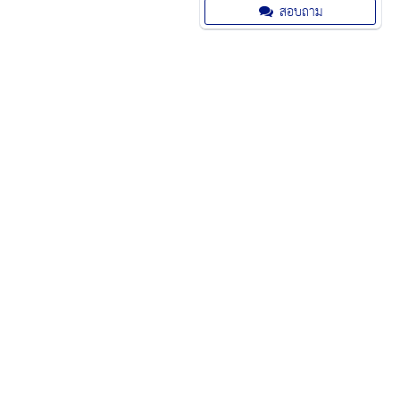
18,380.00 บาท สามารถล้างวัตถุที่ไม่
สอบถาม
สะอาดหรือกำจัดเชื้อโรคได้ด้วยสบู่
เหลว โดยใช้เทคโนโลยี Ultrasonic