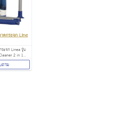
อาดกระจก Line
กระจก Linea รุ่น
leaner 2 in 1
ใช้ได้หลากหลาย
บถาม
ก เช่น กระจก
ินข้าว กระจกโต๊ะ