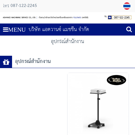
087-122-2245
โทร
บริษัท แอดวานซ์ แมชชีน จำกัด
MENU
อุปกรณ์สำนักงาน
อุปกรณ์สำนักงาน