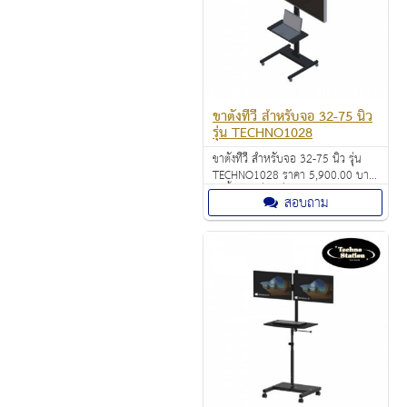
ขาตั้งทีวี สำหรับจอ 32-75 นิ้ว
รุ่น TECHNO1028
ขาตั้งทีวี สำหรับจอ 32-75 นิ้ว รุ่น
TECHNO1028 ราคา 5,900.00 บาท
ขาตั้งทีวีเคลื่อนที่ สำหรับจอ 32-75
สอบถาม
นิ้ว ตามหลักสรีระศาสตร์ ผลิตจาก
โลหะ ง่ายต่อการติดตั้ง