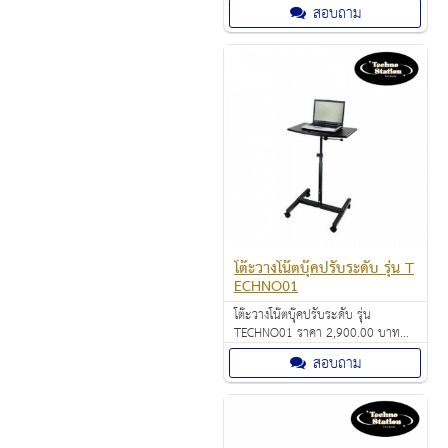
Tablet ตามหลักสรีระศาสตร์ ผลิต
สอบถาม
จากโลหะ ง่ายต่อการติดตั้ง
โต๊ะวางโน๊ตบุ๊คปรับระดับ รุ่น T
ECHNO01
โต๊ะวางโน๊ตบุ๊คปรับระดับ รุ่น
TECHNO01 ราคา 2,900.00 บาท
โต๊ะวางโน๊ตบุ๊คปรับระดับตามหลัก
สอบถาม
สรีระศาสตร์ ผลิตจากอะลูมิเนียม
และโลหะ