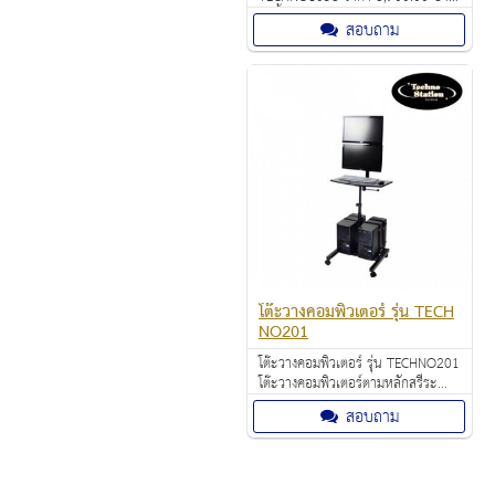
ขาตั้งทีวีแบบหมุนจอได้ตามหลักสรีระ
สอบถาม
ศาสตร์ ผลิตจากโลหะ ง่ายต่อการติด
ตั้ง
โต๊ะวางคอมพิวเตอร์ รุ่น TECH
NO201
โต๊ะวางคอมพิวเตอร์ รุ่น TECHNO201
โต๊ะวางคอมพิวเตอร์ตามหลักสรีระ
ศาสตร์ ผลิตจากอะลูมิเนียม และ
สอบถาม
โลหะ