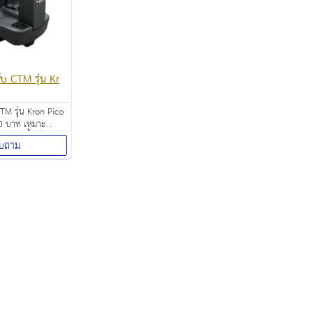
ับ CTM รุ่น Kr
CTM รุ่น Kron Pico
0 บาท เหมาะ
าดในพื้นที่ขนาด
บถาม
่น ร้านค้า
รงเรียน โรงพยาบาล
ม Fitness ร้าน