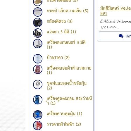
กระดาษฟอยล์ (5)
มัลติมิเตอร์ Vel
กระเป๋าเก็บความเย็น (5)
891
กล้องติดรถ (3)
มัลติมิเตอร์ Vellem
1/2 DMM-
แว่นตา 3 มิติ (1)
30RANGES/10A/TE
สอ
ACITANCE/FREQUENCY ร
เครื่องสแกนเนอร์ 3 มิติ
1,200.00 บาท
(1)
ป้ายราคา (2)
เครื่องหลอมผ้าทำลวดลาย
(1)
ชุดพ่นละอองน้ำขจัดฝุ่น
(2)
เครื่องดูดตะกอน สระว่ายน้
ำ (1)
เครื่องควบคุมฝุ่น (1)
ราวตากผ้าไฟฟ้า (2)