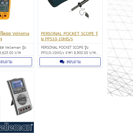
ดิจิตอล Vellema
PERSONAL POCKET SCOPE รุ่
N
น PPS10-10MS/s
ิตอล Velleman รุ่น
PERSONAL POCKET SCOPE รุ่น
CM267N ราคา: 3,625.00 บาท
PPS10-10MS/s ราคา 8,900.00 บาท
Scope มี Joystick ควบคุมการทำงาน
สอบถาม
สอบถาม
เหมือนมือจริงๆ ตั้งค่าทุกอย่างให้ทำงาน
ได้ง่าย