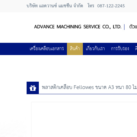
บริษัท แอดวานซ์ แมชชีน จำกัด
โทร
087-122-2245
เครื่องเคลือบเอกสาร
สินค้า
เกี่ยวกับเรา
การรับรอง
ต
พลาสติกเคลือบ Fellowes ขนาด A3 หนา 80 ไ