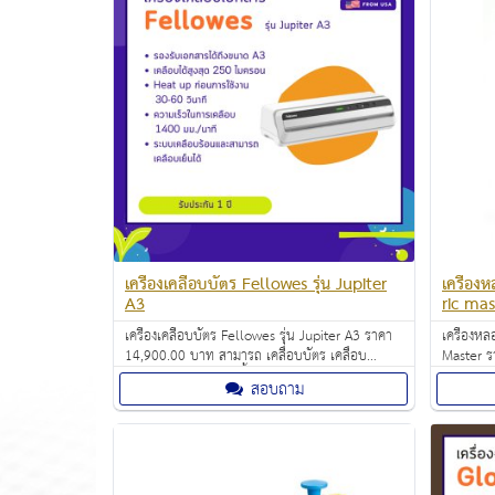
เครื่องเคลือบบัตร Fellowes รุ่น Jupiter
เครื่อง
A3
ric mas
เครื่องเคลือบบัตร Fellowes รุ่น Jupiter A3 ราคา
เครื่องห
14,900.00 บาท สามารถ เคลือบบัตร เคลือบ
Master ร
เอกสาร เคลือบรูป ได้ตั้งแต่ขนาดเล็กจนถึง A3 ปรับ
ร้อนสำหร
สอบถาม
ระดับความร้อนแบบ Auto
งานง่าย