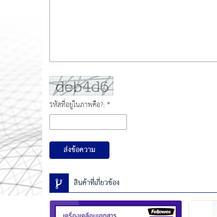
รหัสที่อยู่ในภาพคือ?: *
ส่งข้อความ
สินค้าที่เกี่ยวข้อง