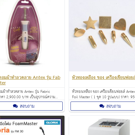
หลอมผ้าทำลวดลาย Antex รุ่น Fab
หัวทองเหลือง ของ เครื่องเขียนฟอยล
ter
ลอมผ้าทำลวดลาย Antex รุ่น Fabric
หัวทองเหลือง ของ เครื่องเขียนฟอยล์ Antex 
าคา 2,900.00 บาท เป็นอุปกรณ์ความ
Foil Master ( 1 ชุด 10 รูปแบบ) ราคา: 950.00
ับ หลอมผ้า โพลีเอสเตอร์ ทำลวดลาย ใช้
บาท
สอบถาม
สอบถาม