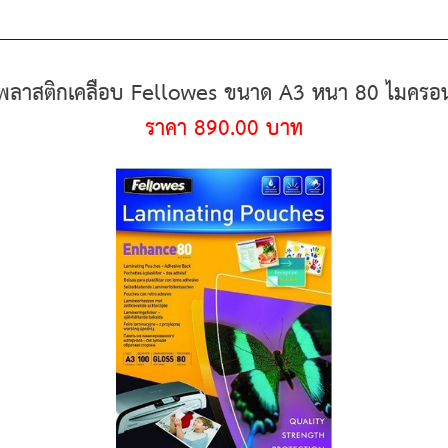
พลาสติกเคลือบ Fellowes ขนาด A3 หนา 80 ไมครอ
ราคา 890.00 บาท