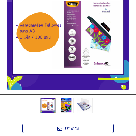
สอบถาม