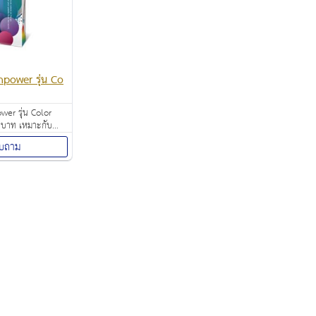
npower รุ่น Co
wer รุ่น Color
 บาท เหมาะกับ
ิจกรรมในโรงเรียน
บถาม
าฟฟิค งาน Art