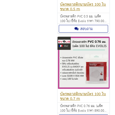
บัตรพลาสติกนามบัตร 100 ใบ
ขนาด 0.5 m
บัตรพลาสติก PVC 0.5 มม. (แพ็ค
100 ใบ) ยี่ห้อ Evolis ราคา 790.00
บาท ใช้กับ เครื่องพิมพ์บัตร Evolis รุ่น
สอบถาม
Badgy และ เครื่องพิมพ์บัตร รุ่นอื่นๆ
ได้
บัตรพลาสติกนามบัตร 100 ใบ
ขนาด 0.7 m
บัตรพลาสติก PVC 0.76 มม. (แพ็ค
100 ใบ) ยี่ห้อ Evolis ราคา 890.00