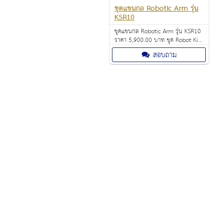
ชุดแขนกล Robotic Arm รุ่น
KSR10
ชุดแขนกล Robotic Arm รุ่น KSR10
ราคา 5,900.00 บาท ชุด Robot Kit
สำหรับวิศวกรแห่งอนาคต สร้างชุด
สอบถาม
อุปกรณ์นี้แล้วค้นหาว่าอุปกรณ์
อิเล็กทรอนิกส์และกลไกสนุกได้ขนาด
ไหน!