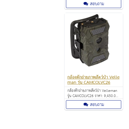
บาท บันทึกวีดีโอได้ต่อเนื่อง เมื่อ SD
สอบถาม
Card เต็ม จะลบ File เก่าแล้วบันทึก
File ใหม่ทับ อัตโนมัติ
กล้องดักถ่ายภาพสัตว์ป่า Velle
man รุ่น CAMCOLVC26
กล้องดักถ่ายภาพสัตว์ป่า Velleman
รุ่น CAMCOLVC26 ราคา: 9,450.00
บาท
สอบถาม