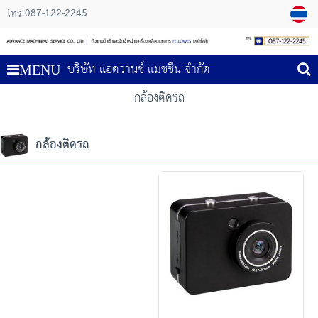
087-122-2245
โทร
บริษัท แอดวานซ์ แมชชีน จำกัด
MENU
กล้องติดรถ
กล้องติดรถ